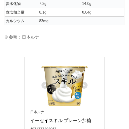
炭水化物
7.3g
14.0g
食塩相当量
0.1g
0.04g
カルシウム
83mg
–
※参照：日本ルナ
日本ルナ
イーセイスキル プレーン加糖
4971777298067