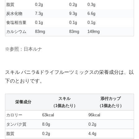
脂質
0.2g
0.2g
0.3g
炭水化物
7.3g
9.3g
6.6g
食塩相当量
0.1g
0.1g
0.1g
カルシウム
83mg
83mg
149mg
※参照：日本ルナ
スキル バニラ&ドライフルーツミックスの栄養成分は、以
下のとおりです。
スキル
添付カップ
栄養成分
（1個あたり）
（1個あたり）
カロリー
63kcal
96kcal
タンパク質
8.0g
0.2g
脂質
0.2g
4.4g