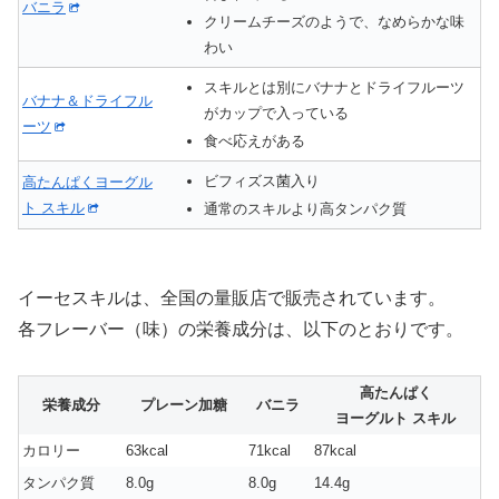
バニラ
クリームチーズのようで、なめらかな味
わい
スキルとは別にバナナとドライフルーツ
バナナ＆ドライフル
がカップで入っている
ーツ
食べ応えがある
ビフィズス菌入り
高たんぱくヨーグル
ト スキル
通常のスキルより高タンパク質
イーセスキルは、全国の量販店で販売されています。
各フレーバー（味）の栄養成分は、以下のとおりです。
高たんぱく
栄養成分
プレーン加糖
バニラ
ヨーグルト スキル
カロリー
63kcal
71kcal
87kcal
タンパク質
8.0g
8.0g
14.4g